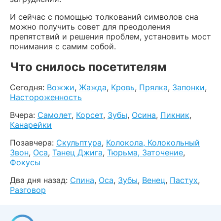
И сейчас с помощью толкований символов сна
можно получить совет для преодоления
препятствий и решения проблем, установить мост
понимания с самим собой.
Что снилось посетителям
Сегодня:
Вожжи
,
Жажда
,
Кровь
,
Прялка
,
Запонки
,
Настороженность
Вчера:
Самолет
,
Корсет
,
Зубы
,
Осина
,
Пикник
,
Канарейки
Позавчера:
Скульптура
,
Колокола, Колокольный
Звон
,
Оса
,
Танец Джига
,
Тюрьма, Заточение
,
Фокусы
Два дня назад:
Спина
,
Оса
,
Зубы
,
Венец
,
Пастух
,
Разговор