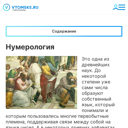
Содержание
Нумерология
Это одна из
древнейших
наук. До
некоторой
степени уже
сами числа
образуют
собственный
язык, который
понимали и
которым пользовались многие первобытные
племена, поддерживая связи между собой на
языке чисел. А в некоторых древних алфавитах