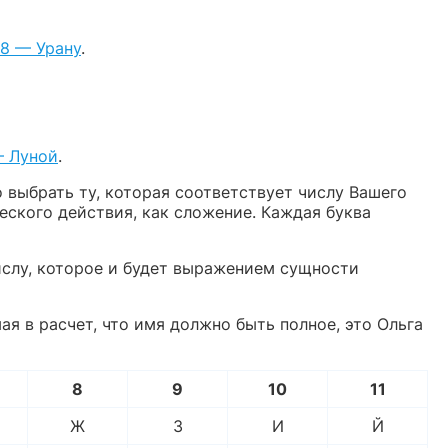
8 — Урану
.
— Луной
.
о выбрать ту, которая соответствует числу Вашего
ского действия, как сложение. Каждая буква
слу, которое и будет выражением сущности
я в расчет, что имя должно быть полное, это Ольга
8
9
10
11
Ж
З
И
Й