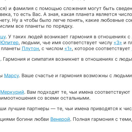
тся) и фамилия с помощью сложения могут быть сведен
ка, то есть Вас. А зная, какая планета является чис
анету. Ну а чтобы было легче понять, какие любовные
ислим все планеты по порядку.
цу
. У таких людей возникает гармония в отношениях 
а
Юпитер
, людьми, чье имя соответствует числу
«3»
и п
м планеты
Плутон
, с числом
«1»
, которое соответствует
а
. Гармония и симпатия возникнет в отношениях с люд
ны
Марсу
. Ваше счастье и гармония возможны с людьми
т
Меркурий
. Вам подходят те, чьи имена соответствую
аимоотношения со всеми остальными.
аши лучшие партнеры — те, чьи имена приводятся к чи
ациями богини любви
Венерой
. Полная гармония с теми