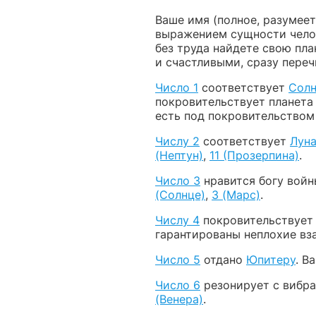
Ваше имя (полное, разумее
выражением сущности челове
без труда найдете свою пл
и счастливыми, сразу переч
Число 1
соответствует
Солн
покровительствует планет
есть под покровительство
Числу 2
соответствует
Лун
(Нептун)
,
11 (Прозерпина)
.
Число 3
нравится богу вой
(Солнце)
,
3 (Марс)
.
Числу 4
покровительствуе
гарантированы неплохие вз
Число 5
отдано
Юпитеру
. В
Число 6
резонирует с вибр
(Венера)
.