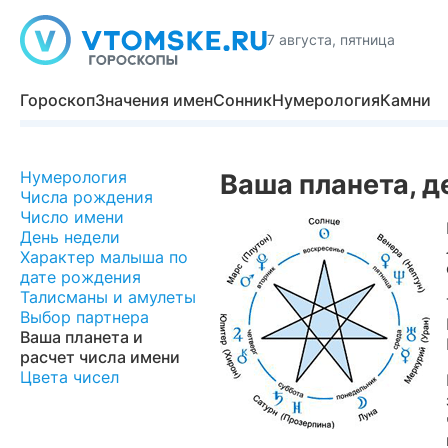
7 августа, пятница
Гороскоп
Значения имен
Сонник
Нумерология
Камни
Нумерология
Ваша планета, д
Числа рождения
Число имени
День недели
Характер малыша по
дате рождения
Талисманы и амулеты
Выбор партнера
Ваша планета и
расчет числа имени
Цвета чисел