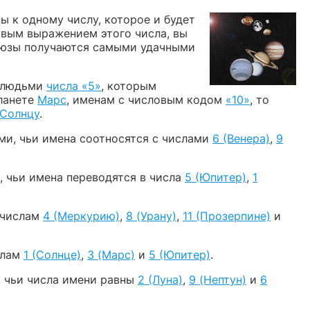
ы к одному числу, которое и будет
ловым выражением этого числа, вы
 союзы получаются самыми удачными
с людьми
числа «5»
, которым
ланете
Марс
, именам с числовым кодом
«10»
, то
Солнцу
.
ьми, чьи имена соотносятся с числами
6 (Венера)
,
9
, чьи имена переводятся в числа
5 (Юпитер)
,
1
т числам
4 (Меркурию)
,
8 (Урану)
,
11 (Прозерпине)
и
слам
1 (Солнце)
,
3 (Марс)
и
5 (Юпитер)
.
, чьи числа имени равны
2 (Луна)
,
9 (Нептун)
и
6