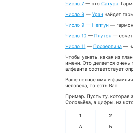
Число 7
— это
Сатурн
. Гар
Число 8
—
Уран
найдет гар
Число 9
—
Нептун
— гармон
Число 10
—
Плутон
— сочет
Число 11
—
Прозерпина
— на
Чтобы узнать, какая из пла
имени. Это делается очень
алфавита соответствует оп
Ваше полное имя и фамилия
человека, то есть Вас.
Пример. Пусть ту, которая 
Соловьёва, а цифры, из кот
1
2
А
Б