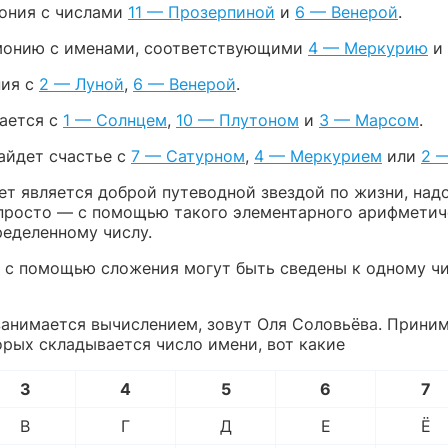
мония с числами
11 — Прозерпиной
и
6 — Венерой
.
монию с именами, соответствующими
4 — Меркурию
и
ия с
2 — Луной
,
6 — Венерой
.
ается с
1 — Солнцем
,
10 — Плутоном
и
3 — Марсом
.
йдет счастье с
7 — Сатурном
,
4 — Меркурием
или
2 
нет является доброй путеводной звездой по жизни, над
 просто — с помощью такого элементарного арифметиче
ределенному числу.
 с помощью сложения могут быть сведены к одному чи
занимается вычислением, зовут Оля Соловьёва. Принима
орых складывается число имени, вот какие
3
4
5
6
7
В
Г
Д
Е
Ё