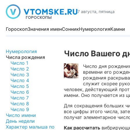
7 августа, пятница
Гороскоп
Значения имен
Сонник
Нумерология
Камни
Нумерология
Число Вашего д
Числа рождения
Число 1
Число дня рождения
Число 2
времени его рожден
Число 3
рождения раскрывае
Число 4
служит скорее рук
Число 5
человек, действующий проти
Число 6
имени. Оно получается из 
Число 7
Число 8
Для сокращения больших чи
Число 9
все цифры этого числа, зат
Число имени
получат элементарное число 
День недели
Характер малыша по
Как рассчитать
вибрирующее