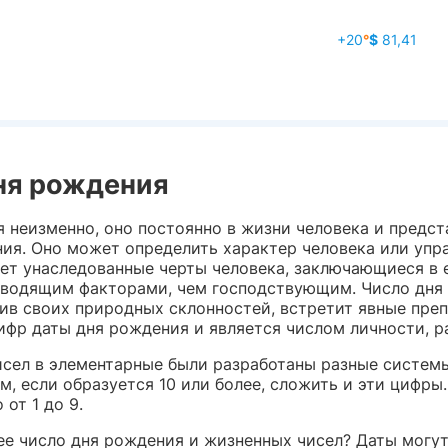
+20
°
$
81,41
ня рождения
 неизменно, оно постоянно в жизни человека и предс
ия. Оно может определить характер человека или упра
т унаследованные черты человека, заключающиеся в е
оводящим факторами, чем господствующим. Число дня 
в своих природных склонностей, встретит явные препя
цифр даты дня рождения и является числом личности,
сел в элементарные были разработаны разные систем
ем, если образуется 10 или более, сложить и эти цифры
от 1 до 9.
 число дня рождения и жизненных чисел? Даты могу