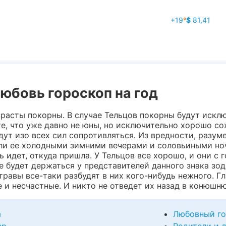
+19
°
$
81,41
любовь гороскоп на год
озрасты покорны. В случае Тельцов покорны будут иск
те, что уже давно не юны, но исключительно хорошо со
ут изо всех сил сопротивляться. Из вредности, разумее
али ее холодными зимними вечерами и соловьиными ноч
 идет, откуда пришла. У Тельцов все хорошо, и они с г
 будет держаться у представителей данного знака зод
равы все-таки разбудят в них кого-нибудь нежного. Гла
е и несчастные. И никто не отведет их назад в конюшню
а
Любовный го