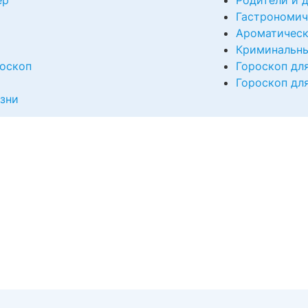
ер
Родители и 
Гастрономич
Ароматическ
Криминальны
оскоп
Гороскоп дл
Гороскоп дл
изни