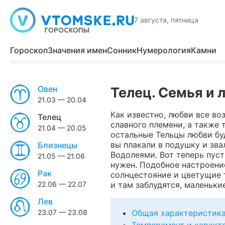
7 августа, пятница
Гороскоп
Значения имен
Сонник
Нумерология
Камни
Овен
Телец. Семья и 
21.03 — 20.04
Как известно, любви все в
Телец
славного племени, а также 
21.04 — 20.05
остальные Тельцы любви буд
вы плакали в подушку и зв
Близнецы
Водолеями. Вот теперь пусть
21.05 — 21.06
нужен. Подобное настроение
Рак
солнцестояние и цветущие т
22.06 — 22.07
и там заблудятся, маленьки
Лев
23.07 — 23.08
Общая характеристик