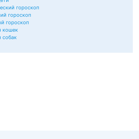
дети
еский гороскоп
ий гороскоп
й гороскоп
я кошек
я собак