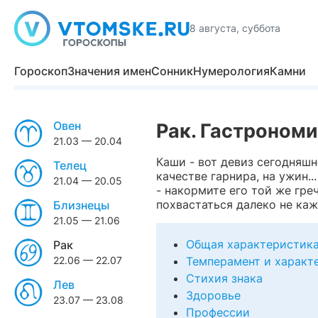
8 августа, суббота
Гороскоп
Значения имен
Сонник
Нумерология
Камни
Овен
Рак. Гастрономи
21.03 — 20.04
Каши - вот девиз сегодняшн
Телец
качестве гарнира, на ужин.
21.04 — 20.05
- накормите его той же гре
похвастаться далеко не каж
Близнецы
21.05 — 21.06
Общая характеристик
Рак
22.06 — 22.07
Темперамент и характ
Стихия знака
Лев
Здоровье
23.07 — 23.08
Профессии