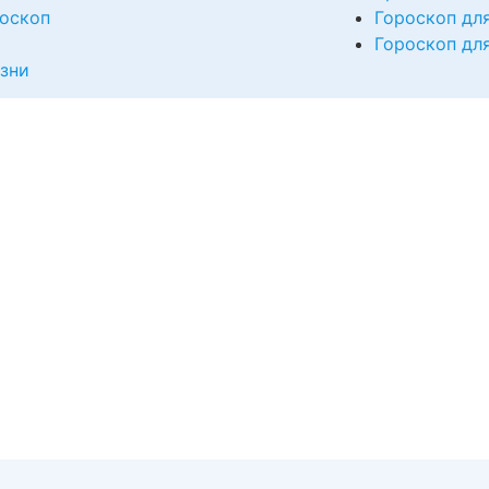
оскоп
Гороскоп дл
Гороскоп дл
изни