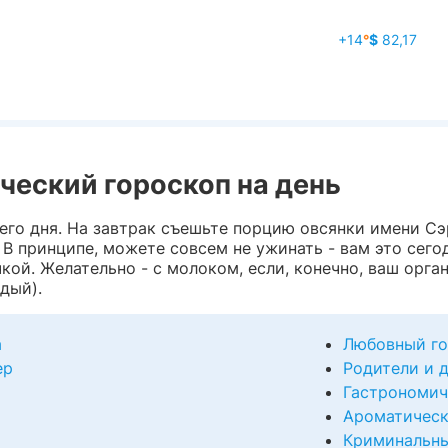
+14
°
$
82,17
ческий гороскоп на день
его дня. На завтрак съешьте порцию овсянки имени Сэр
.. В принципе, можете совсем не ужинать - вам это сег
чкой. Желательно - с молоком, если, конечно, ваш орга
дый).
а
Любовный го
ер
Родители и 
Гастрономич
Ароматическ
Криминальны