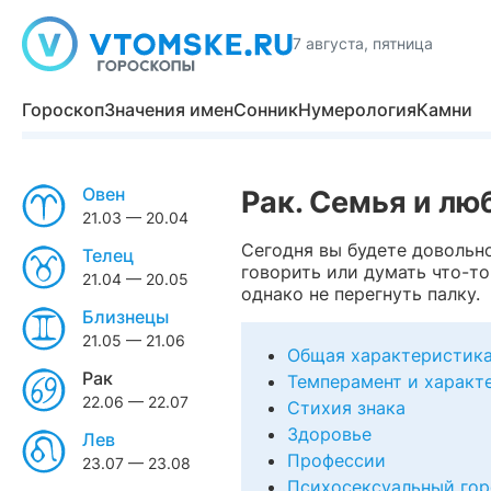
7 августа, пятница
Гороскоп
Значения имен
Сонник
Нумерология
Камни
Овен
Рак. Семья и лю
21.03 — 20.04
Сегодня вы будете довольн
Телец
говорить или думать что-то
21.04 — 20.05
однако не перегнуть палку.
Близнецы
21.05 — 21.06
Общая характеристик
Рак
Темперамент и характ
22.06 — 22.07
Стихия знака
Здоровье
Лев
Профессии
23.07 — 23.08
Психосексуальный гор