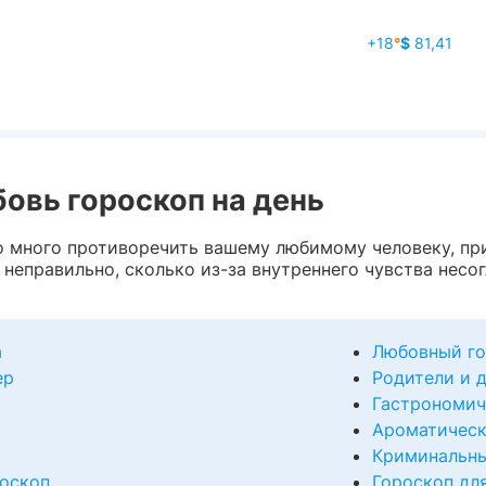
+18
°
$
81,41
бовь гороскоп на день
о много противоречить вашему любимому человеку, при
 неправильно, сколько из-за внутреннего чувства несо
а
Любовный го
ер
Родители и 
Гастрономич
Ароматическ
Криминальны
оскоп
Гороскоп дл