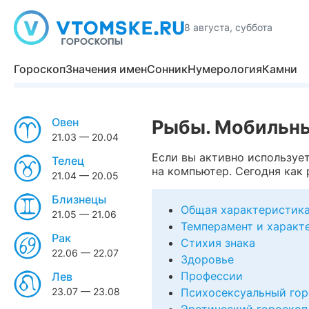
8 августа, суббота
Гороскоп
Значения имен
Сонник
Нумерология
Камни
Овен
Рыбы. Мобильны
21.03 — 20.04
Если вы активно используе
Телец
на компьютер. Сегодня как 
21.04 — 20.05
Близнецы
Общая характеристик
21.05 — 21.06
Темперамент и характ
Рак
Стихия знака
22.06 — 22.07
Здоровье
Профессии
Лев
23.07 — 23.08
Психосексуальный гор