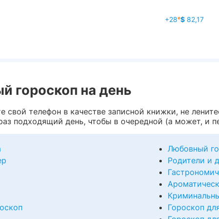
+28
°
$
82,17
й гороскоп на день
те свой телефон в качестве записной книжки, не лени
раз подходящий день, чтобы в очередной (а может, и пе
а
Любовный го
ер
Родители и 
Гастрономич
Ароматическ
Криминальны
оскоп
Гороскоп дл