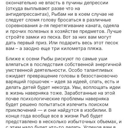
окончательно не впасть в пучины депрессии
(откуда выплывают разве что на
антидепрессантах), Рыбам ни в коем случае не
следует сломя голову бросаться в различные
соревнования а-ля перетягивание каната, одеяла
и прочих полезных в хозяйстве предметов. Лучше
стройте замки из песка. Вот за них вам могут
дать первый приз. Или подарить весь этот песок
вам – а заодно еще три километра пляжа.
Ближе к осени Рыбы рискуют по самые уши
вляпаться в последствия собственной энергичной
умственной деятельности. Особо талантливых
ожидает превращение головы в безостановочно
варящий горшочек – идея за идеей, спать, есть и
делать детей будет некогда. Увы, воплощать идеи
в жизнь наверняка тоже. Заработанные на этой
почве психологические проблемы наверняка
будет решено попытаться излечить поиском
приключений — и они найдутся в изобилии. В
конце года вообще все в жизни Рыб будет
представлено в несколько избыточных объемах, и
с этим надо будет что-то делать. Успехов вам в