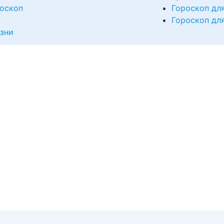
оскоп
Гороскоп дл
Гороскоп дл
изни