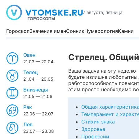
7 августа, пятница
Гороскоп
Значения имен
Сонник
Нумерология
Камни
Овен
Стрелец. Общий
21.03 — 20.04
Ваша задача на эту неделю 
Телец
будьте излишне любопытны, 
21.04 — 20.05
работоспособность повысит
этим просто необходимо во
Близнецы
21.05 — 21.06
Общая характеристик
Рак
22.06 — 22.07
Темперамент и характ
Стихия знака
Лев
Здоровье
23.07 — 23.08
Профессии