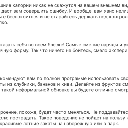
шние калории никак не скажутся на вашем внешнем вид
 даст вам совершить ошибку. И вообще, вам явно нелиш
те беспокоиться и не старайтесь держать под контрол
пко.
оказать себя во всем блеске! Самые смелые наряды и у
чную форму. Так что ничего не бойтесь, смело экспери
екомендуют вам по полной программе использовать св
ты из клубники, бананов и киви. Делайте из фруктов с
 такой неформальной обновке вы будете отлично смотре
роение, похоже, будет часто меняться. Не поддавайте
волю пострадать. Такое поведение не пойдет на пользу
красивые летние закаты на набережную или в парк.