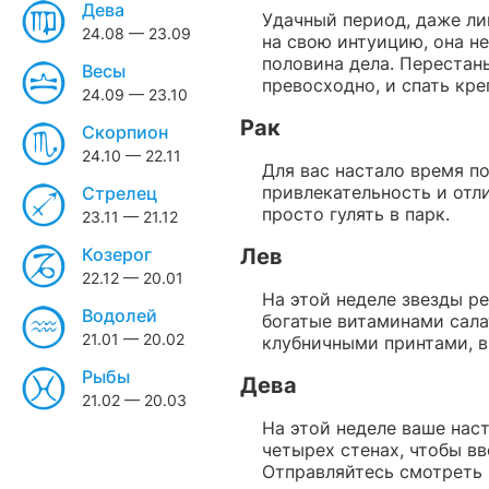
Дева
Удачный период, даже ли
24.08 — 23.09
на свою интуицию, она не
половина дела. Перестань
Весы
превосходно, и спать кре
24.09 — 23.10
Рак
Скорпион
24.10 — 22.11
Для вас настало время п
привлекательность и отли
Стрелец
просто гулять в парк.
23.11 — 21.12
Козерог
Лев
22.12 — 20.01
На этой неделе звезды р
Водолей
богатые витаминами сала
21.01 — 20.02
клубничными принтами, в
Рыбы
Дева
21.02 — 20.03
На этой неделе ваше наст
четырех стенах, чтобы в
Отправляйтесь смотреть 