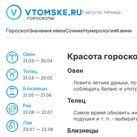
7 августа, пятница
Гороскоп
Значения имен
Сонник
Нумерология
Камни
Овен
Красота гороско
21.03 — 20.04
Овен
Телец
21.04 — 20.05
Ловите летние деньки, п
Близнецы
соблюдать баланс и употр
21.05 — 21.06
Телец
Рак
22.06 — 22.07
Самое время обновить ин
подушки и т. п. - выбира
Лев
23.07 — 23.08
Близнецы