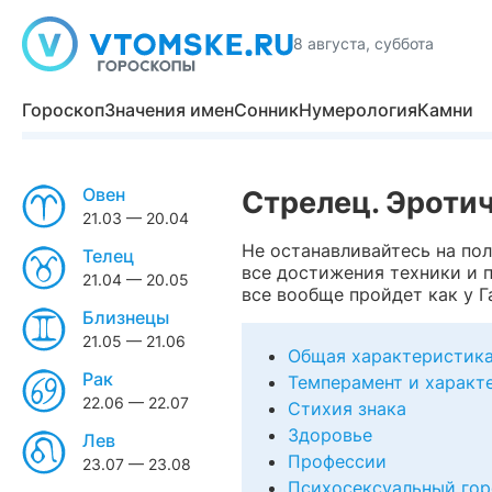
8 августа, суббота
Гороскоп
Значения имен
Сонник
Нумерология
Камни
Овен
Стрелец. Эроти
21.03 — 20.04
Не останавливайтесь на пол
Телец
все достижения техники и п
21.04 — 20.05
все вообще пройдет как у Г
Близнецы
21.05 — 21.06
Общая характеристик
Рак
Темперамент и характ
22.06 — 22.07
Стихия знака
Здоровье
Лев
Профессии
23.07 — 23.08
Психосексуальный гор