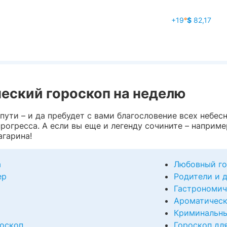
+19
°
$
82,17
ческий гороскоп на неделю
пути – и да пребудет с вами благословение всех небес
рогресса. А если вы еще и легенду сочините – например
агарина!
а
Любовный го
ер
Родители и 
Гастрономич
Ароматическ
Криминальны
оскоп
Гороскоп дл