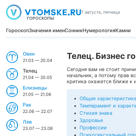
7 августа, пятница
Гороскоп
Значения имен
Сонник
Нумерология
Камни
Овен
Телец. Бизнес г
21.03 — 20.04
Сегодня вам не стоит прини
Телец
начальник, а потому прав в
21.04 — 20.05
критика окажется ближе к и
Близнецы
21.05 — 21.06
Общая характеристик
Рак
Темперамент и характ
22.06 — 22.07
Стихия знака
Здоровье
Лев
Профессии
23.07 — 23.08
Психосексуальный гор