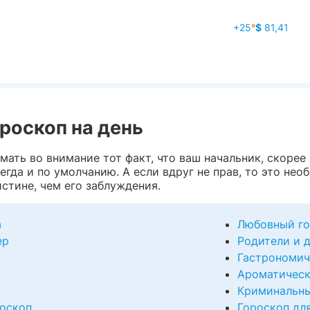
+25
°
$
81,41
ороскоп на день
мать во внимание тот факт, что ваш начальник, скорее 
сегда и по умолчанию. А если вдруг не прав, то это не
стине, чем его заблуждения.
а
Любовный го
ер
Родители и 
Гастрономич
Ароматическ
Криминальны
оскоп
Гороскоп дл