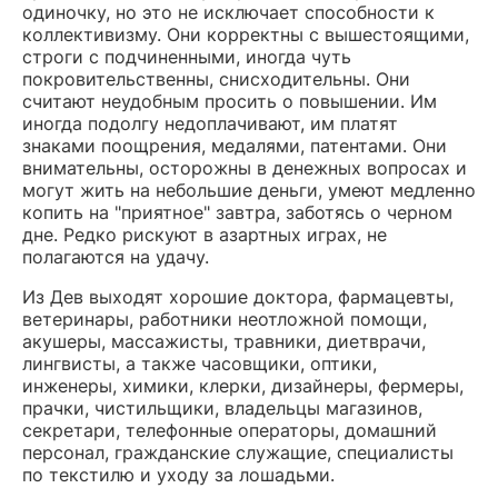
одиночку, но это не исключает способности к
коллективизму. Они корректны с вышестоящими,
строги с подчиненными, иногда чуть
покровительственны, снисходительны. Они
считают неудобным просить о повышении. Им
иногда подолгу недоплачивают, им платят
знаками поощрения, медалями, патентами. Они
внимательны, осторожны в денежных вопросах и
могут жить на небольшие деньги, умеют медленно
копить на "приятное" завтра, заботясь о черном
дне. Редко рискуют в азартных играх, не
полагаются на удачу.
Из Дев выходят хорошие доктора, фармацевты,
ветеринары, работники неотложной помощи,
акушеры, массажисты, травники, диетврачи,
лингвисты, а также часовщики, оптики,
инженеры, химики, клерки, дизайнеры, фермеры,
прачки, чистильщики, владельцы магазинов,
секретари, телефонные операторы, домашний
персонал, гражданские служащие, специалисты
по текстилю и уходу за лошадьми.