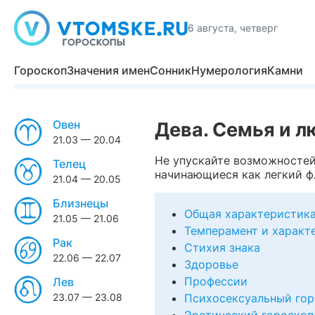
6 августа, четверг
Гороскоп
Значения имен
Сонник
Нумерология
Камни
Овен
Дева. Семья и л
21.03 — 20.04
Не упускайте возможностей 
Телец
начинающиеся как легкий ф
21.04 — 20.05
Близнецы
Общая характеристик
21.05 — 21.06
Темперамент и характ
Рак
Стихия знака
22.06 — 22.07
Здоровье
Профессии
Лев
23.07 — 23.08
Психосексуальный гор