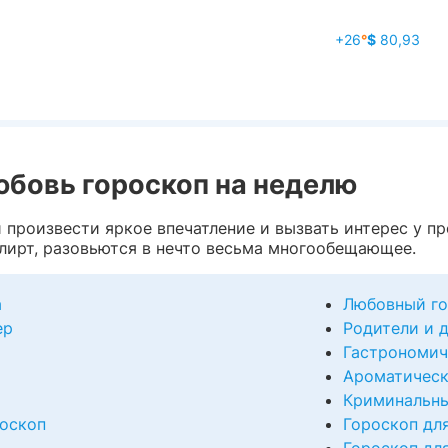
+26
°
$
80,93
юбовь гороскоп на неделю
произвести яркое впечатление и вызвать интерес у пр
лирт, разовьются в нечто весьма многообещающее.
а
Любовный го
ер
Родители и 
Гастрономич
Ароматическ
Криминальны
оскоп
Гороскоп дл