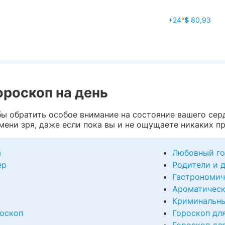
+24
°
$
80,93
ороскоп на день
бы обратить особое внимание на состояние вашего сер
мени зря, даже если пока вы и не ощущаете никаких п
а
Любовный го
ер
Родители и 
Гастрономич
Ароматическ
Криминальны
оскоп
Гороскоп дл