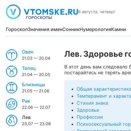
6 августа, четверг
Гороскоп
Значения имен
Сонник
Нумерология
Камни
Овен
Лев. Здоровье г
21.03 — 20.04
В этот день вам следовало 
Телец
постарайтесь не терять вре
21.04 — 20.05
Близнецы
Общая характеристик
21.05 — 21.06
Темперамент и характ
Рак
Стихия знака
22.06 — 22.07
Здоровье
Профессии
Лев
23.07 — 23.08
Психосексуальный гор