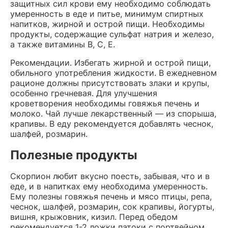
защитных сил крови ему необходимо соблюдать
умеренность в еде и питье, минимум спиртных
напитков, жирной и острой пищи. Необходимы
продукты, содержащие сульфат натрия и железо,
а также витамины В, С, Е.
Рекомендации. Избегать жирной и острой пищи,
обильного употребления жидкости. В ежедневном
рационе должны присутствовать злаки и крупы,
особенно гречневая. Для улучшения
кроветворения необходимы говяжья печень и
молоко. Чай лучше лекарственный — из спорыша,
крапивы. В еду рекомендуется добавлять чеснок,
шалфей, розмарин.
Полезные продукты
Скорпион любит вкусно поесть, забывая, что и в
еде, и в напитках ему необходима умеренность.
Ему полезны говяжья печень и мясо птицы, репа,
чеснок, шалфей, розмарин, сок крапивы, йогурты,
вишня, крыжовник, кизил. Перед обедом
рекомендуется 1-2 ложки патоки с портвейном