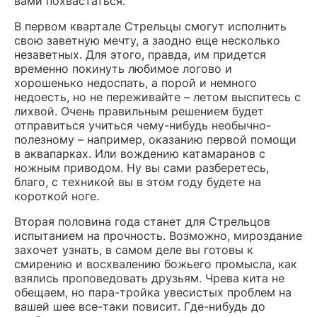
вами похвастаться.
В первом квартале Стрельцы смогут исполнить
свою заветную мечту, а заодно еще несколько
незаветных. Для этого, правда, им придется
временно покинуть любимое логово и
хорошенько недоспать, а порой и немного
недоесть, но не переживайте – летом выспитесь с
лихвой. Очень правильным решением будет
отправиться учиться чему-нибудь необычно-
полезному – например, оказанию первой помощи
в аквапарках. Или вождению катамаранов с
ножным приводом. Ну вы сами разберетесь,
благо, с техникой вы в этом году будете на
короткой ноге.
Вторая половина года станет для Стрельцов
испытанием на прочность. Возможно, мироздание
захочет узнать, в самом деле вы готовы к
смирению и восхвалению божьего промысла, как
взялись проповедовать друзьям. Чрева кита не
обещаем, но пара-тройка увесистых проблем на
вашей шее все-таки повисит. Где-нибудь до