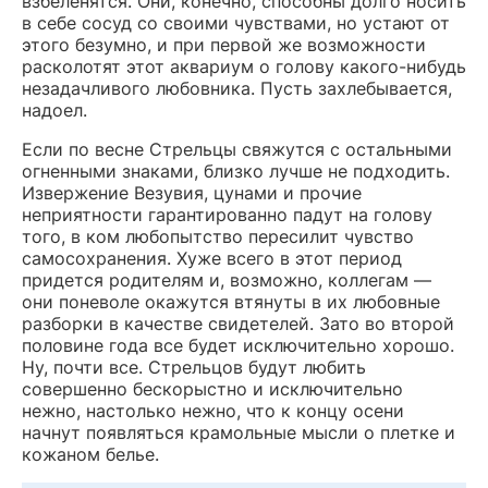
взбеленятся. Они, конечно, способны долго носить
в себе сосуд со своими чувствами, но устают от
этого безумно, и при первой же возможности
расколотят этот аквариум о голову какого-нибудь
незадачливого любовника. Пусть захлебывается,
надоел.
Если по весне Стрельцы свяжутся с остальными
огненными знаками, близко лучше не подходить.
Извержение Везувия, цунами и прочие
неприятности гарантированно падут на голову
того, в ком любопытство пересилит чувство
самосохранения. Хуже всего в этот период
придется родителям и, возможно, коллегам —
они поневоле окажутся втянуты в их любовные
разборки в качестве свидетелей. Зато во второй
половине года все будет исключительно хорошо.
Ну, почти все. Стрельцов будут любить
совершенно бескорыстно и исключительно
нежно, настолько нежно, что к концу осени
начнут появляться крамольные мысли о плетке и
кожаном белье.