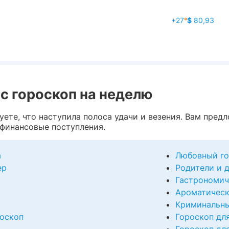
+27
°
$
80,93
с гороскоп на неделю
уете, что наступила полоса удачи и везения. Вам пре
финансовые поступления.
а
Любовный го
ер
Родители и 
Гастрономич
Ароматическ
Криминальны
оскоп
Гороскоп дл