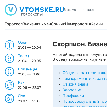
6 августа, четверг
Гороскоп
Значения имен
Сонник
Нумерология
Камни
Овен
Скорпион. Бизне
21.03 — 20.04
На этой неделе вы почувств
Телец
В среду возможны крупные 
21.04 — 20.05
Близнецы
Общая характеристик
21.05 — 21.06
Темперамент и характ
Рак
Стихия знака
22.06 — 22.07
Здоровье
Профессии
Лев
23.07 — 23.08
Психосексуальный гор